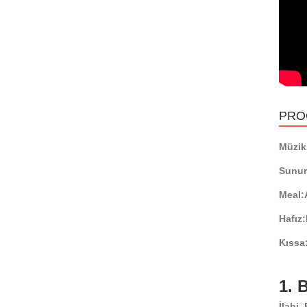
PRO
Müzikl
Sunu
Meal:
Hafız:
Kıssa
1.
İlahi,