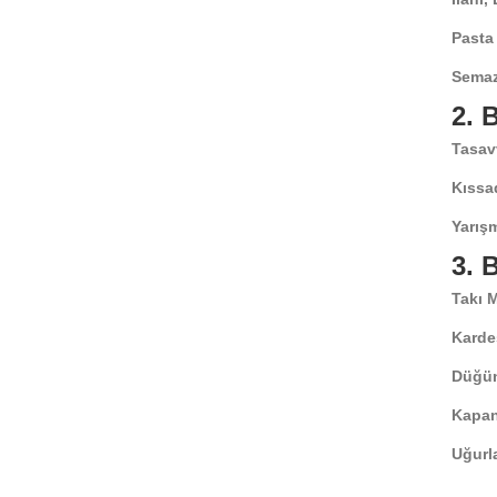
Pasta
Semaz
2.
Tasav
Kıssa
Yarışm
3.
Takı 
Karde
Düğün
Kapan
Uğurl