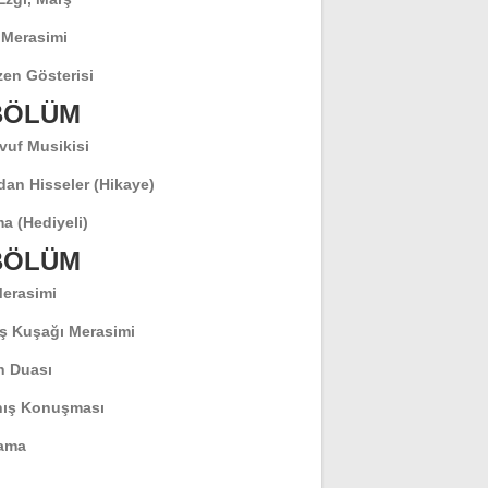
 Merasimi
en Gösterisi
 BÖLÜM
vuf Musikisi
dan Hisseler (Hikaye)
a (Hediyeli)
 BÖLÜM
Merasimi
ş Kuşağı Merasimi
 Duası
ış Konuşması
ama