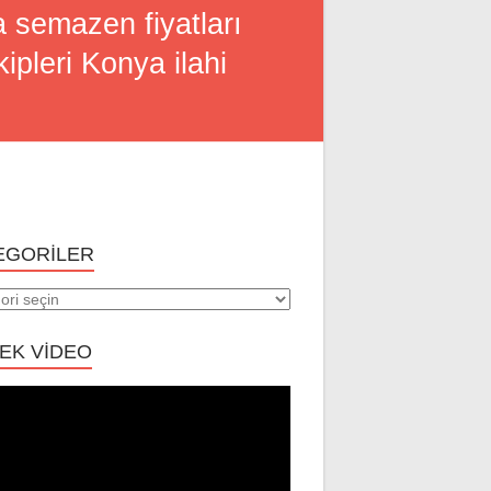
 semazen fiyatları
pleri Konya ilahi
EGORILER
riler
EK VİDEO