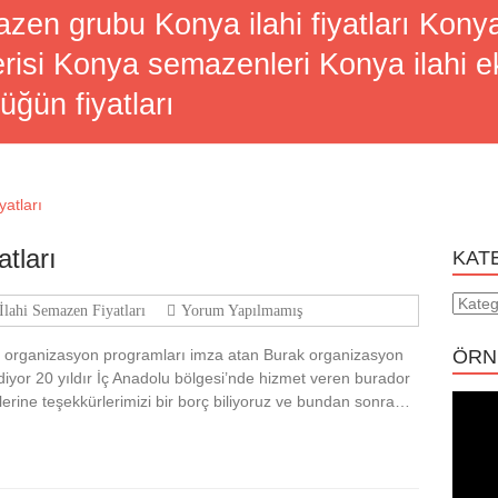
zen grubu Konya ilahi fiyatları Konya
si Konya semazenleri Konya ilahi eki
düğün fiyatları
tları
KAT
Katego
lahi Semazen Fiyatları
Yorum Yapılmamış
i organizasyon programları imza atan Burak organizasyon
ÖRN
iyor 20 yıldır İç Anadolu bölgesi’nde hizmet veren burador
erine teşekkürlerimizi bir borç biliyoruz ve bundan sonra…