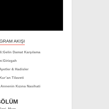
GRAM AKIŞI
i:
Gelin Damat Karşılama
m:
Girizgah
Ayetler & Hadisler
Kur’an Tilaveti
:
Annenin Kızına Nasihati
 BÖLÜM
 Ezgi, Marş