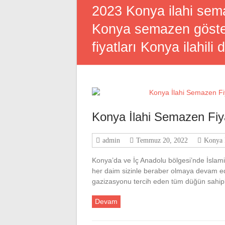
2023 Konya ilahi sema
Konya semazen gösteri
fiyatları Konya ilahili 
Konya İlahi Semazen Fiya
admin
Temmuz 20, 2022
Konya İ
Konya’da ve İç Anadolu bölgesi’nde İslam
her daim sizinle beraber olmaya devam ed
gazizasyonu tercih eden tüm düğün sahipl
Devam