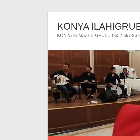
Skip
to
KONYA İLAHİGRU
content
KONYA SEMAZEN GRUBU-0537 657 93 