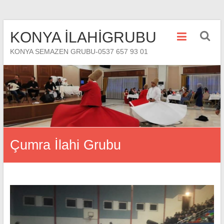
Skip
KONYA İLAHİGRUBU
to
content
KONYA SEMAZEN GRUBU-0537 657 93 01
Çumra İlahi Grubu