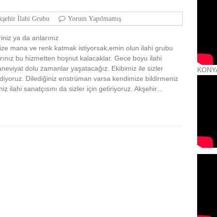
şehir İlahi Grubu
Yorum Yapılmamış
iniz ya da anlarınız
inize mana ve renk katmak istiyorsak,emin olun ilahi grubu
rınız bu hizmetten hoşnut kalacaklar. Gece boyu ilahi
aneviyat dolu zamanlar yaşatacağız. Ekibimiz ile sizler
KONY
ediyoruz. Dilediğiniz enstrüman varsa kendimize bildirmeniz
niz ilahi sanatçısını da sizler için getiriyoruz. Akşehir…