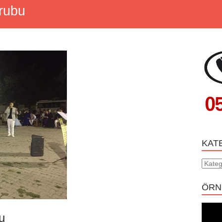
Grubu
KAT
Katego
ÖRN
u