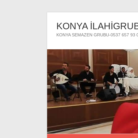
Skip
to
KONYA İLAHİGRU
content
KONYA SEMAZEN GRUBU-0537 657 93 