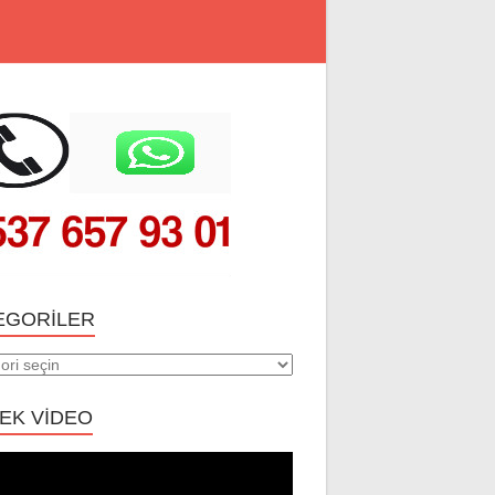
EGORILER
riler
EK VİDEO