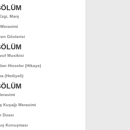
 BÖLÜM
 Ezgi, Marş
 Merasimi
en Gösterisi
 BÖLÜM
vuf Musikisi
dan Hisseler (Hikaye)
a (Hediyeli)
 BÖLÜM
Merasimi
ş Kuşağı Merasimi
 Duası
ış Konuşması