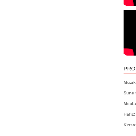
PRO
Müzikl
Sunu
Meal:
Hafız:
Kıssa