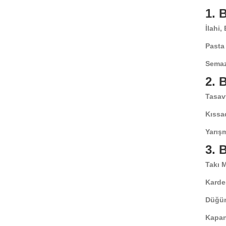
1.
İlahi,
Pasta
Semaz
2.
Tasav
Kıssa
Yarışm
3.
Takı 
Karde
Düğün
Kapan