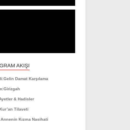
GRAM AKIŞI
i:
Gelin Damat Karşılama
m:
Girizgah
Ayetler & Hadisler
Kur’an Tilaveti
:
Annenin Kızına Nasihati