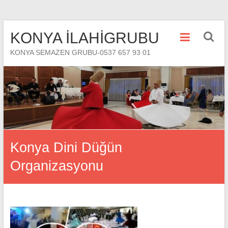
Skip
KONYA İLAHİGRUBU
to
content
KONYA SEMAZEN GRUBU-0537 657 93 01
Konya Dini Düğün
Organizasyonu