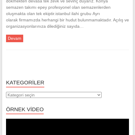
dökmekten devasa tek zevk ve sevinç duyarız. Konya
semazen takımı epey profesyonel olan semazenlerden
oluşmakta olan tek ekiptir.istanbul ilahi grubu Ayrı
olarak firmamızda herhangi bir hudut bulunmamaktadır. Açılış ve
organizasyonlarınıza dilediğiniz sayıda…
Devam
KATEGORILER
Kategoriler
ÖRNEK VİDEO