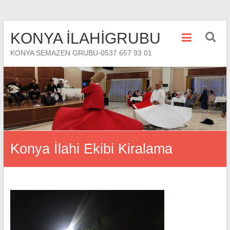
Skip
KONYA İLAHİGRUBU
to
content
KONYA SEMAZEN GRUBU-0537 657 93 01
Konya İlahi Ekibi Kiralama