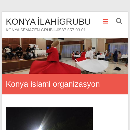
Skip
KONYA İLAHİGRUBU
to
content
KONYA SEMAZEN GRUBU-0537 657 93 01
Konya islami organizasyon