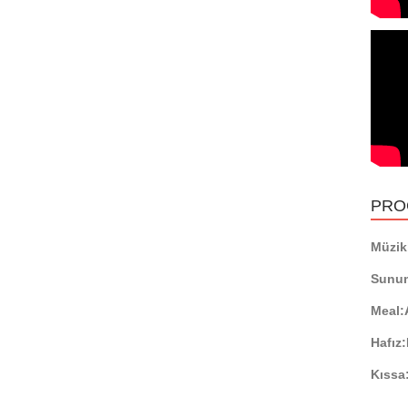
PRO
Müzikl
Sunu
Meal:
Hafız:
Kıssa