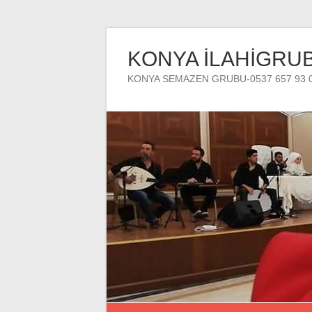
Skip
to
KONYA İLAHİGRU
content
KONYA SEMAZEN GRUBU-0537 657 93 