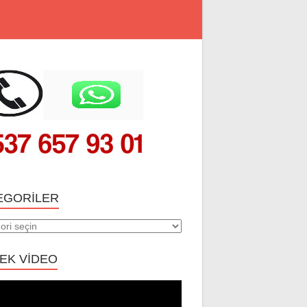
EGORILER
riler
EK VİDEO