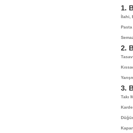
1.
İlahi,
Pasta
Semaz
2.
Tasav
Kıssa
Yarışm
3.
Takı 
Karde
Düğün
Kapan