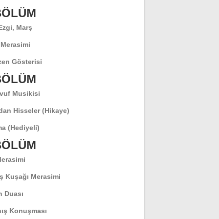
 BÖLÜM
 Ezgi, Marş
 Merasimi
en Gösterisi
 BÖLÜM
vuf Musikisi
dan Hisseler (Hikaye)
a (Hediyeli)
 BÖLÜM
Merasimi
ş Kuşağı Merasimi
 Duası
ış Konuşması