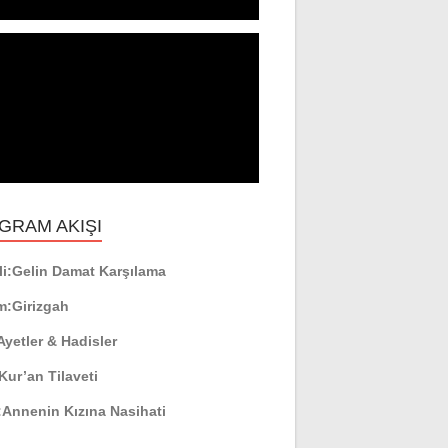
GRAM AKIŞI
i:
Gelin Damat Karşılama
m:
Girizgah
Ayetler & Hadisler
Kur’an Tilaveti
:
Annenin Kızına Nasihati