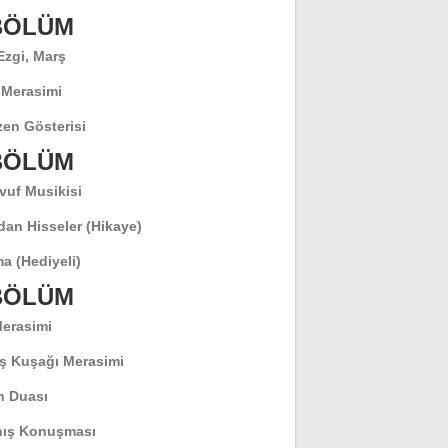
 BÖLÜM
 Ezgi, Marş
 Merasimi
en Gösterisi
 BÖLÜM
vuf Musikisi
dan Hisseler (Hikaye)
a (Hediyeli)
 BÖLÜM
Merasimi
ş Kuşağı Merasimi
 Duası
ış Konuşması