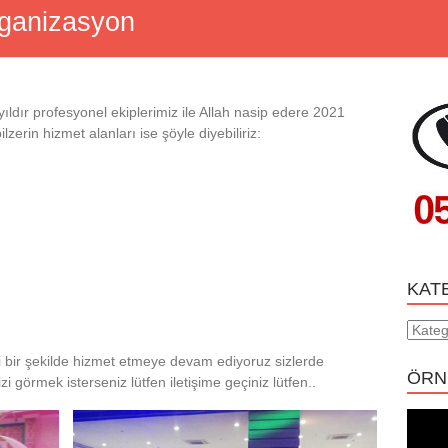
rganizasyon
ldır profesyonel ekiplerimiz ile Allah nasip edere 2021
lzerin hizmet alanları ise şöyle diyebiliriz:
KAT
Katego
li bir şekilde hizmet etmeye devam ediyoruz sizlerde
ÖRN
 görmek isterseniz lütfen iletişime geçiniz lütfen..