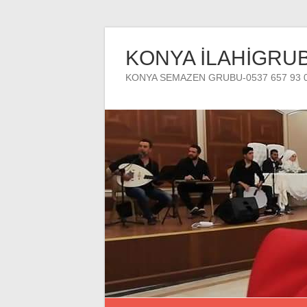
Skip
to
KONYA İLAHİGRU
content
KONYA SEMAZEN GRUBU-0537 657 93 