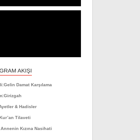
GRAM AKIŞI
i:
Gelin Damat Karşılama
m:
Girizgah
Ayetler & Hadisler
Kur’an Tilaveti
:
Annenin Kızına Nasihati