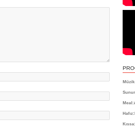
PRO
Müzikl
Sunu
Meal:
Hafız:
Kıssa