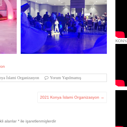
KONY
yon
ya İslami Organizasyon
Yorum Yapılmamış
2021 Konya İslami Organizasyon
→
li alanlar
*
ile işaretlenmişlerdir