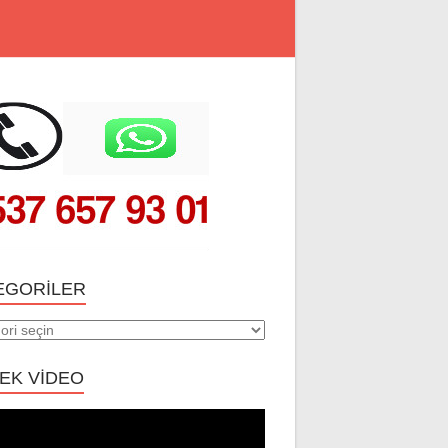
EGORILER
riler
EK VİDEO