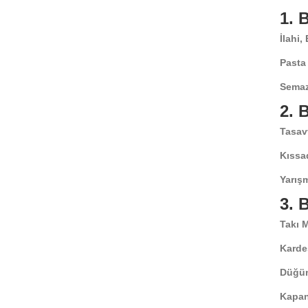
1.
İlahi,
Pasta
Semaz
2.
Tasav
Kıssa
Yarışm
3.
Takı 
Karde
Düğün
Kapan