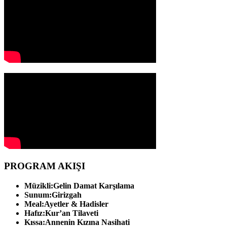
PROGRAM AKIŞI
Müzikli:
Gelin Damat Karşılama
Sunum:
Girizgah
Meal:
Ayetler & Hadisler
Hafız:
Kur’an Tilaveti
Kıssa:
Annenin Kızına Nasihati