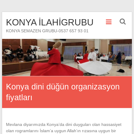
Skip
KONYA İLAHİGRUBU
to
content
KONYA SEMAZEN GRUBU-0537 657 93 01
Konya dini düğün organizasyon
fiyatları
Mevlana diyarımızda Konya’da dini duyguları olan hassasiyet
olan rogramlarını İslam’a uygun Allah’ın rızasına uygun bir