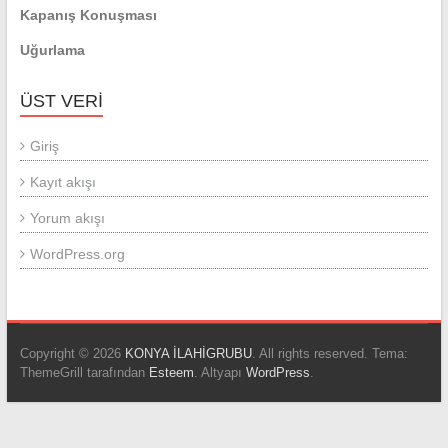
Kapanış Konuşması
Uğurlama
ÜST VERI
Giriş
Kayıt akışı
Yorum akışı
WordPress.org
Copyright © 2026
KONYA İLAHİGRUBU
. All rights reserved. Tema:
ThemeGrill tarafından
Esteem
. Altyapı
WordPress
.