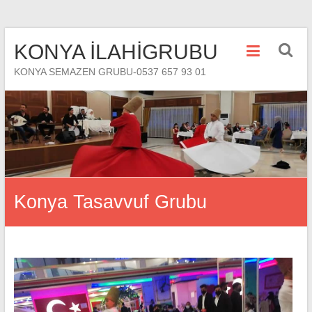
Skip
KONYA İLAHİGRUBU
to
content
KONYA SEMAZEN GRUBU-0537 657 93 01
Konya Tasavvuf Grubu