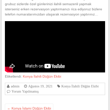
grubuz sizlerde özel günlerinizi ilahili semazenli yapmak
isterseniz erken rezervasyon yaptırmanızı rica ediyoruz bizlere
telefon numaralarımızdan ulaşarak rezervasyon yaptırınız…
Etiketlendi:
Konya İlahili Düğün Ekibi
admin
Ağustos 19, 2021
Konya İlahili Düğün Ekibi
Yorum Yapılmamış
←
Konya İslami Düğün Ekibi