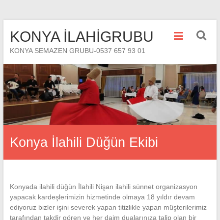
Skip
KONYA İLAHİGRUBU
to
content
KONYA SEMAZEN GRUBU-0537 657 93 01
Konya İlahili Düğün Ekibi
Konyada ilahili düğün İlahili Nişan ilahili sünnet organizasyon
yapacak kardeşlerimizin hizmetinde olmaya 18 yıldır devam
ediyoruz bizler işini severek yapan titizlikle yapan müşterilerimiz
tarafından takdir gören ve her daim dualarınıza talip olan bir