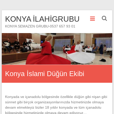
Skip
KONYA İLAHİGRUBU
to
content
KONYA SEMAZEN GRUBU-0537 657 93 01
Konya İslami Düğün Ekibi
Konyada ve içanadolu bölgesinde özellikle düğün gibi nişan gibi
sünnet gibi birçok organizasyonlarınızda hizmetinizde olmaya
devam etmekteyiz bizler 18 yıldır konyada ve tüm içanadolu
bölgesinde hizmetinizde olmaya devam ediyoruz…