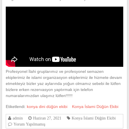
Profesyonel İlahi gruplarımız ve profesyonel semazen
ekiplerimiz ile islami organizasyon ekiplerimiz ile hizmete devam
etmekteyiz bizler yaz aylarında yoğun olmamız sebebi ile lütfen
bizlere erken rezervasyon yaptırmak için telefon
numaralarımızdan ulaşınız lütfen!!!!!!
Etiketlendi:
konya dini düğün ekibi
Konya İslami Düğün Ekibi
admin
Haziran 27, 2021
Konya İslami Düğün Ekibi
Yorum Yapılmamış